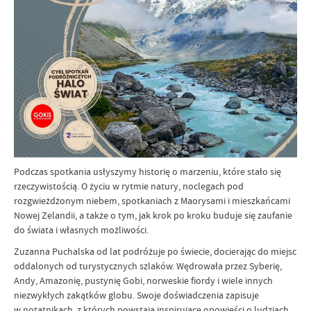
Podczas spotkania usłyszymy historię o marzeniu, które stało się
rzeczywistością. O życiu w rytmie natury, noclegach pod
rozgwieżdżonym niebem, spotkaniach z Maorysami i mieszkańcami
Nowej Zelandii, a także o tym, jak krok po kroku buduje się zaufanie
do świata i własnych możliwości.
Zuzanna Puchalska od lat podróżuje po świecie, docierając do miejsc
oddalonych od turystycznych szlaków. Wędrowała przez Syberię,
Andy, Amazonię, pustynię Gobi, norweskie fiordy i wiele innych
niezwykłych zakątków globu. Swoje doświadczenia zapisuje
w notatnikach, z których powstają inspirujące opowieści o ludziach,