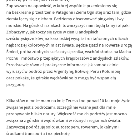
Zapraszam na opowieść, w której wspólnie przeniesiemy się
na bezkresne przestrzenie Patagonii i Ziemi Ognistej oraz tam, gdzie
ziemia łączy się z niebem. Będziemy obserwować pingwiny i lwy
morskie. Na górskich szlakach towarzyszyć nam będą lamy i alpaki.
Zobaczymy, jak toczy się życie w cieniu andyjskich
sześciotysięczników, na karaibskiej wyspie i roztańczonych ulicach
najbardziej kolorowych miast świata. Będzie zjazd na rowerze Drogą
Śmieci, próba zdobycia sześciotysięcznika, wschód słońca na Machu
Picchu i mnóstwo przepięknych krajobrazów z andyjskich szlaków.
Przedstawię również praktyczne informacje jak samodzielnie
wyruszyć w podróż przez Argentynę, Boliwię, Peru i Kolumbię
oraz pokażę, że górskie wędrówki solo mogą być wspaniałą
przygodą.
Kilka słów o mnie: mam na imię Teresa i od ponad 10 lat moje życie
związane jest z podróżami. Szczególnie ważne jest dla mnie
przebywanie blisko natury. Większość moich podróży jest mocno
związana z górskimi wędrówkami w różnych regionach świata.
Zazwyczaj podróżuję solo: autostopem, rowerem, lokalnymi
środkami transportu i na piechotę.