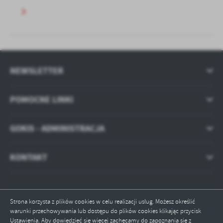
NEWSLETTER
POMOCNE LINKI
GOKIS - ADMINISTRACJA
KONTAKT
Strona korzysta z plików cookies w celu realizacji usług. Możesz określić
warunki przechowywania lub dostępu do plików cookies klikając przycisk
Ustawienia. Aby dowiedzieć się więcej zachęcamy do zapoznania się z